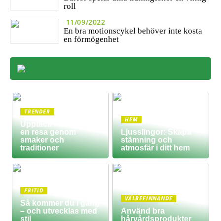
roll
11/09/2022
En bra motionscykel behöver inte kosta
en förmögenhet
TRENDER
HEM
Upptäck matkultur –
en resa genom
Ljusslingor: Skapa
smaker och
stämning och
traditioner
atmosfär i ditt hem
FRITID
VÄLBEFINNANDE
Så kommer du i gång
– och utvecklas med
Använd bra
stil
hårvårdsprodukter