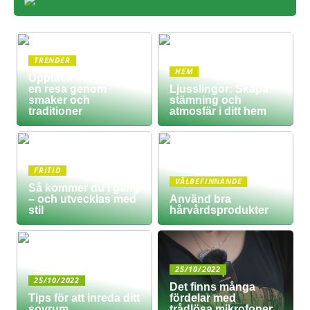
TRENDER
HEM
Upptäck matkultur –
en resa genom
Ljusslingor: Skapa
smaker och
stämning och
traditioner
atmosfär i ditt hem
FRITID
VÄLBEFINNANDE
Så kommer du i gång
– och utvecklas med
Använd bra
stil
hårvårdsprodukter
25/10/2022
25/10/2022
Det finns många
Tips för att inreda ditt
fördelar med
sovrum
trådlösa mikrofoner