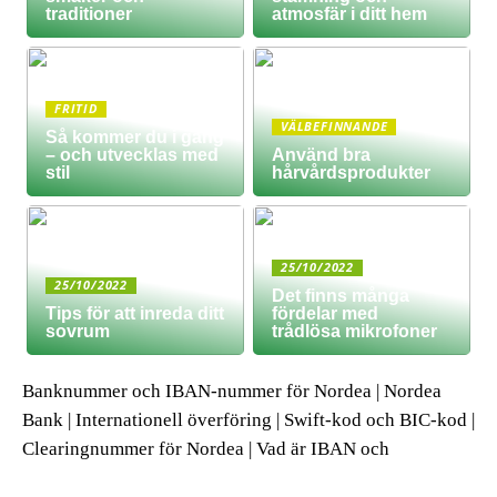
traditioner
atmosfär i ditt hem
FRITID
VÄLBEFINNANDE
Så kommer du i gång
– och utvecklas med
Använd bra
stil
hårvårdsprodukter
25/10/2022
25/10/2022
Det finns många
Tips för att inreda ditt
fördelar med
sovrum
trådlösa mikrofoner
Banknummer och IBAN-nummer för Nordea | Nordea
Bank | Internationell överföring | Swift-kod och BIC-kod |
Clearingnummer för Nordea | Vad är IBAN och