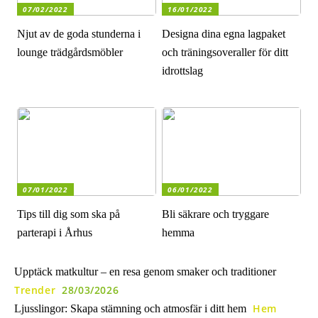
07/02/2022
16/01/2022
Njut av de goda stunderna i
Designa dina egna lagpaket
lounge trädgårdsmöbler
och träningsoveraller för ditt
idrottslag
07/01/2022
06/01/2022
Tips till dig som ska på
Bli säkrare och tryggare
parterapi i Århus
hemma
Upptäck matkultur – en resa genom smaker och traditioner
Trender
28/03/2026
Hem
Ljusslingor: Skapa stämning och atmosfär i ditt hem