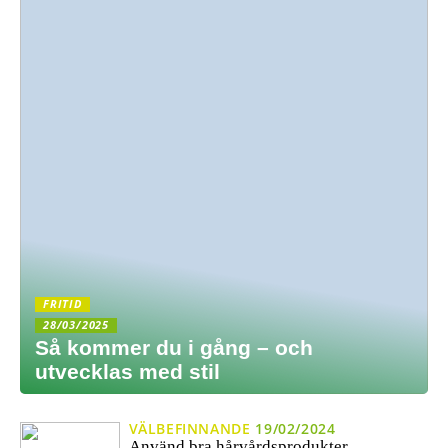
FRITID
28/03/2025
Så kommer du i gång – och
utvecklas med stil
VÄLBEFINNANDE
19/02/2024
Använd bra hårvårdsprodukter