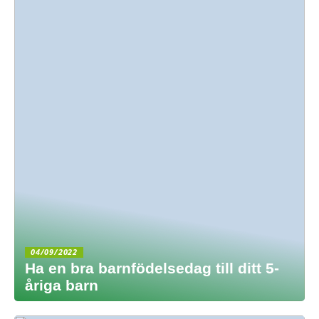
04/09/2022
Ha en bra barnfödelsedag till ditt 5-
åriga barn