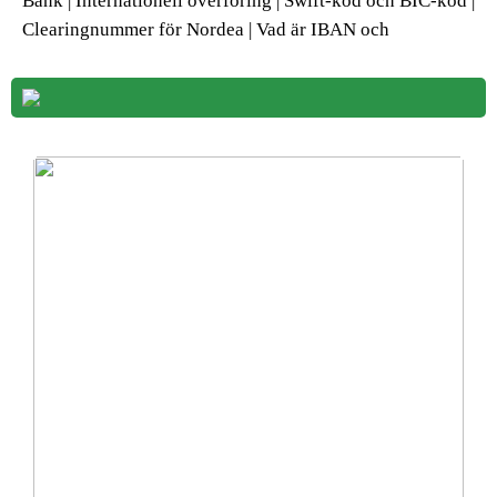
Bank | Internationell överföring | Swift-kod och BIC-kod |
Clearingnummer för Nordea | Vad är IBAN och