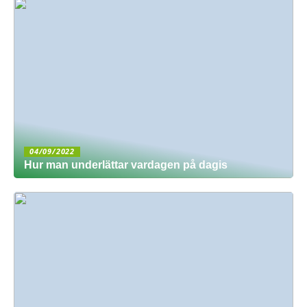
04/09/2022
Hur man underlättar vardagen på dagis