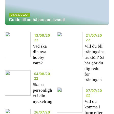
24/08/2022
Guide till en hälsosam livsstil
13/08/20
21/07/20
22
22
Vad ska
Vill du bli
din nya
träningsins
hobby
truktör? Så
vara?
här gör du
dig redo
04/08/20
för
22
träningen
Skapa
personligh
07/07/20
22
et i din
nyckelring
Vill du
komma i
26/07/20
form efter