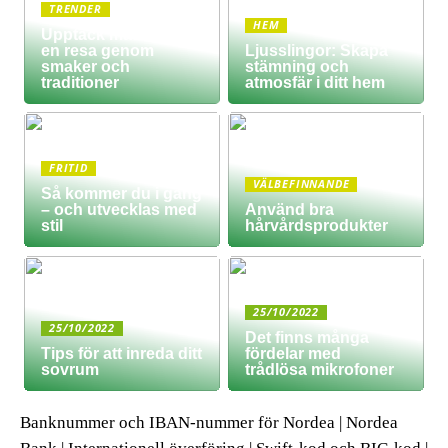
TRENDER
HEM
Upptäck matkultur –
en resa genom
Ljusslingor: Skapa
smaker och
stämning och
traditioner
atmosfär i ditt hem
FRITID
VÄLBEFINNANDE
Så kommer du i gång
– och utvecklas med
Använd bra
stil
hårvårdsprodukter
25/10/2022
25/10/2022
Det finns många
Tips för att inreda ditt
fördelar med
sovrum
trådlösa mikrofoner
Banknummer och IBAN-nummer för Nordea | Nordea