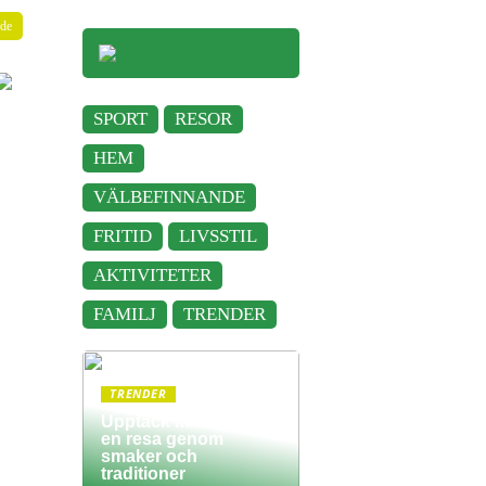
nde
SPORT
RESOR
HEM
VÄLBEFINNANDE
FRITID
LIVSSTIL
AKTIVITETER
FAMILJ
TRENDER
TRENDER
Upptäck matkultur –
en resa genom
smaker och
traditioner