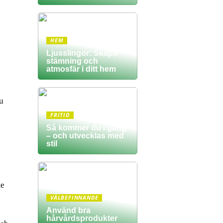
HEM
Ljusslingor: Skapa
stämning och
atmosfär i ditt hem
du
FRITID
Så kommer du i gång
– och utvecklas med
stil
te
VÄLBEFINNANDE
Använd bra
hårvårdsprodukter