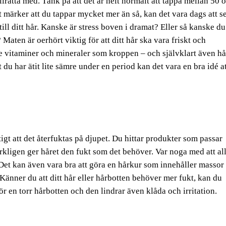
rätta med. Tänk på att det är helt normalt att tappa mellan 50 
ärker att du tappar mycket mer än så, kan det vara dags att s
ll ditt hår. Kanske är stress boven i dramat? Eller så kanske du
 Maten är oerhört viktig för att ditt hår ska vara friskt och
a de vitaminer och mineraler som kroppen – och självklart även hå
du har ätit lite sämre under en period kan det vara en bra idé at
ktigt att det återfuktas på djupet. Du hittar produkter som passar
erkligen ger håret den fukt som det behöver. Var noga med att all
et kan även vara bra att göra en hårkur som innehåller massor
Känner du att ditt hår eller hårbotten behöver mer fukt, kan du
ör en torr hårbotten och den lindrar även klåda och irritation.