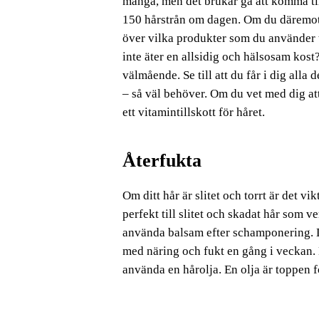
många, men det brukar gå att komma till
150 hårstrån om dagen. Om du däremot m
över vilka produkter som du använder ti
inte äter en allsidig och hälsosam kost?
välmående. Se till att du får i dig all
– så väl behöver. Om du vet med dig att 
ett vitamintillskott för håret.
Återfukta
Om ditt hår är slitet och torrt är det vi
perfekt till slitet och skadat hår som v
använda balsam efter schamponering. D
med näring och fukt en gång i veckan. 
använda en hårolja. En olja är toppen f