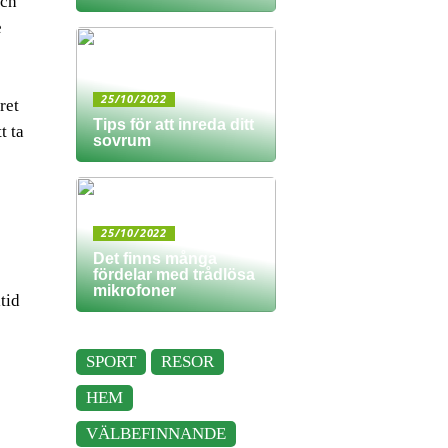
och
e
25/10/2022
ret
Tips för att inreda ditt
t ta
sovrum
25/10/2022
Det finns många
fördelar med trådlösa
mikrofoner
tid
SPORT
RESOR
HEM
VÄLBEFINNANDE