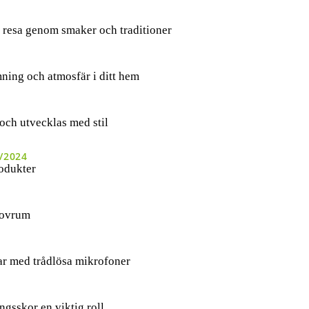
 resa genom smaker och traditioner
ning och atmosfär i ditt hem
och utvecklas med stil
/2024
odukter
 sovrum
ar med trådlösa mikrofoner
ngsskor en viktig roll